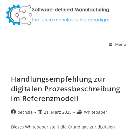
Zum
Inhalt
springen
Menü
Handlungsempfehlung zur
digitalen Prozessbeschreibung
im Referenzmodell
Beitrags-
Beitrag
Beitrags-
oechsle
21. März 2025
Whitepaper
Autor:
veröffentlicht:
Kategorie:
Dieses Whitepaper stellt die Grundlage zur digitalen