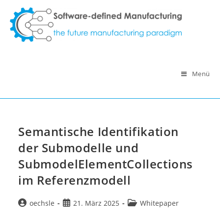
Zum
Inhalt
springen
Menü
Semantische Identifikation
der Submodelle und
SubmodelElementCollections
im Referenzmodell
Beitrags-
Beitrag
Beitrags-
oechsle
21. März 2025
Whitepaper
Autor:
veröffentlicht:
Kategorie: