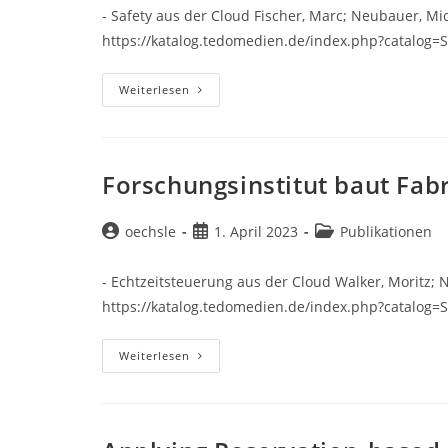
- Safety aus der Cloud Fischer, Marc; Neubauer, Mi
https://katalog.tedomedien.de/index.php?catalog
Forschungsinstitut
Weiterlesen
Baut
Fabrik
Der
Zukunft
Forschungsinstitut baut Fab
Beitrags-
Beitrag
Beitrags-
oechsle
1. April 2023
Publikationen
Autor:
veröffentlicht:
Kategorie:
- Echtzeitsteuerung aus der Cloud Walker, Moritz; 
https://katalog.tedomedien.de/index.php?catalog
Forschungsinstitut
Weiterlesen
Baut
Fabrik
Der
Zukunft