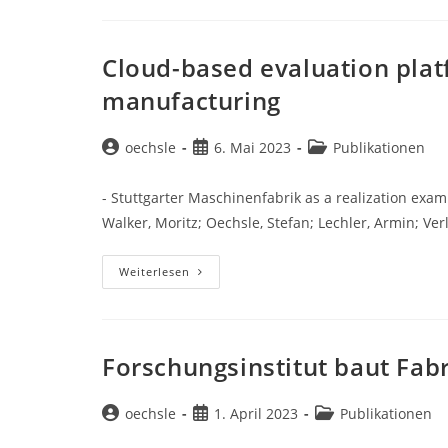
System
Flexibility
And
Changeability
Through
Cloud-based evaluation plat
Software-
Defined
manufacturing
Manufacturing
Beitrags-
Beitrag
Beitrags-
oechsle
6. Mai 2023
Publikationen
Autor:
veröffentlicht:
Kategorie:
- Stuttgarter Maschinenfabrik as a realization exam
Walker, Moritz; Oechsle, Stefan; Lechler, Armin; Ve
Cloud-
Weiterlesen
Based
Evaluation
Platform
For
Software-
Defined
Forschungsinstitut baut Fab
Manufacturing
Beitrags-
Beitrag
Beitrags-
oechsle
1. April 2023
Publikationen
Autor:
veröffentlicht:
Kategorie: