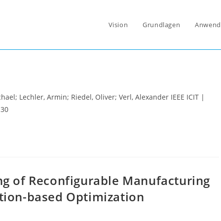
Vision
Grundlagen
Anwend
g Framework for OPC UA Servers for
ael; Lechler, Armin; Riedel, Oliver; Verl, Alexander IEEE ICIT |
130
ng of Reconfigurable Manufacturing
tion-based Optimization