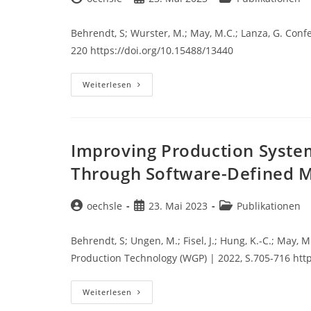
Autor:
veröffentlicht:
Kategorie:
Behrendt, S; Wurster, M.; May, M.C.; Lanza, G. Conf
220 https://doi.org/10.15488/13440
Extended
Weiterlesen
Production
Planning
Of
Reconfigurable
Manufacturing
Systems
Improving Production System
By
Means
Through Software-Defined 
Of
Simulation-
Based
Optimization
Beitrags-
Beitrag
Beitrags-
oechsle
23. Mai 2023
Publikationen
Autor:
veröffentlicht:
Kategorie:
Behrendt, S; Ungen, M.; Fisel, J.; Hung, K.-C.; May, 
Production Technology (WGP) | 2022, S.705-716 htt
Improving
Weiterlesen
Production