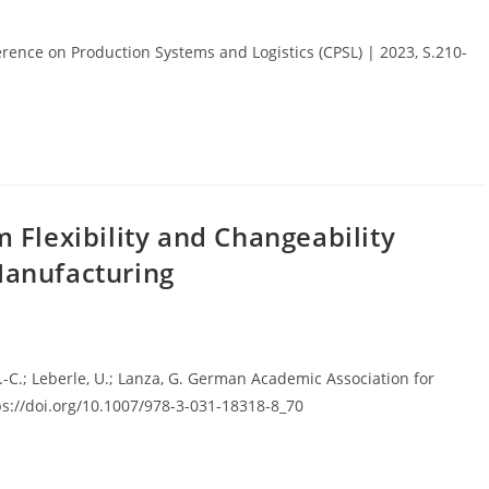
erence on Production Systems and Logistics (CPSL) | 2023, S.210-
 Flexibility and Changeability
Manufacturing
M.-C.; Leberle, U.; Lanza, G. German Academic Association for
ps://doi.org/10.1007/978-3-031-18318-8_70