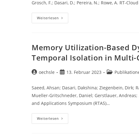
Grosch, F.; Dasari, D.; Pereira, N.; Rowe, A. RT-Cl
Building
Weiterlesen
Reliable
Distributed
Edge-
Cloud
Applications
With
Memory Utilization-Based D
WebAssembly
Temporal Isolation in Multi-
Beitrags-
Beitrag
Beitrags-
oechsle
13. Februar 2023
Publikation
Autor:
veröffentlicht:
Kategorie:
Saeed, Ahsan; Dasari, Dakshina; Ziegenbein, Dirk; 
Mueller-Gritschneder, Daniel; Gerstlauer, Andreas
and Applications Symposium (RTAS)…
Memory
Weiterlesen
Utilization-
Based
Dynamic
Bandwidth