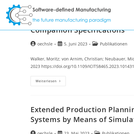
Zum
Inhalt
Reflection-based Prototypin
springen
Companion Specifications
Beitrags-
Beitrag
Beitrags-
oechsle
5. Juni 2023
Publikationen
Autor:
veröffentlicht:
Kategorie:
Walker, Moritz; von Arnim, Christian; Neubauer, Mich
2023 https://doi.org/10.1109/ICIT58465.2023.10143
Reflection-
Weiterlesen
Based
Prototyping
Framework
For
OPC
UA
Extended Production Planni
Servers
For
Systems by Means of Simula
Companion
Specifications
Beitrags-
Beitrag
Beitrags-
oechsle
23. Mai 2023
Publikationen