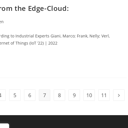
from the Edge-Cloud:
en
ing to Industrial Experts Giani, Marco; Frank, Nelly; Verl,
rnet of Things (IoT ’22) | 2022
4
5
6
7
8
9
10
11
ite
Gehe