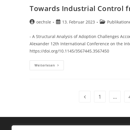
Regulation
For
Towards Industrial Control 
Temporal
Isolation
In
Multi-
Beitrags-
Beitrag
Beitrags-
oechsle
13. Februar 2023
Publikation
Cores
Autor:
veröffentlicht:
Kategorie:
- A Structural Analysis of Adoption Challenges Accord
Alexander 12th International Conference on the Inte
https://doi.org/10.1145/3567445.3567450
Towards
Weiterlesen
Industrial
Control
From
The
Edge-
Cloud:
1
…
Gehe zur vorherigen Se