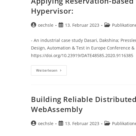
Applying Reservation-based 
Hypervisor:
Beitrags-
Beitrag
Beitrags-
oechsle
13. Februar 2023
Publikation
Autor:
veröffentlicht:
Kategorie:
- An industrial case study Dasari, Dakshina; Pressl
Design, Automation & Test in Europe Conference & 
https://doi.org/10.23919/DATE48585.2020.9116385
Applying
Weiterlesen
Reservation-
Based
Scheduling
To
A
ΜC-
Building Reliable Distribute
Based
Hypervisor:
WebAssembly
Beitrags-
Beitrag
Beitrags-
oechsle
13. Februar 2023
Publikation
Autor:
veröffentlicht:
Kategorie: