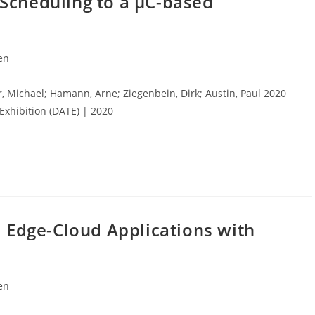
Scheduling to a µC-based
en
er, Michael; Hamann, Arne; Ziegenbein, Dirk; Austin, Paul 2020
Exhibition (DATE) | 2020
d Edge-Cloud Applications with
en