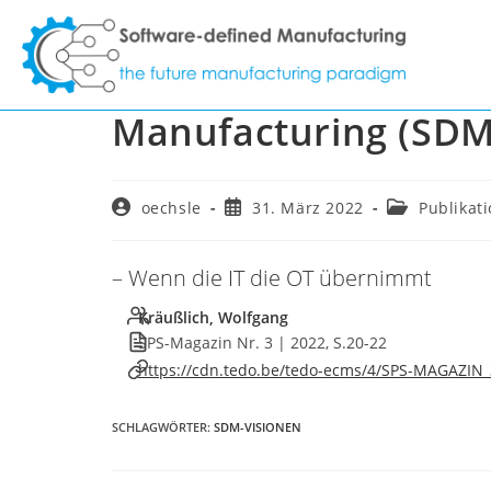
Zum
Inhalt
Fachkongress zum T
springen
Manufacturing (SDM
Beitrags-
Beitrag
Beitrags-
oechsle
31. März 2022
Publikat
Autor:
veröffentlicht:
Kategorie:
– Wenn die IT die OT übernimmt
Kräußlich, Wolfgang
SPS-Magazin Nr. 3 | 2022, S.20-22
https://cdn.tedo.be/tedo-ecms/4/SPS-MAGAZIN_
SCHLAGWÖRTER
:
SDM-VISIONEN