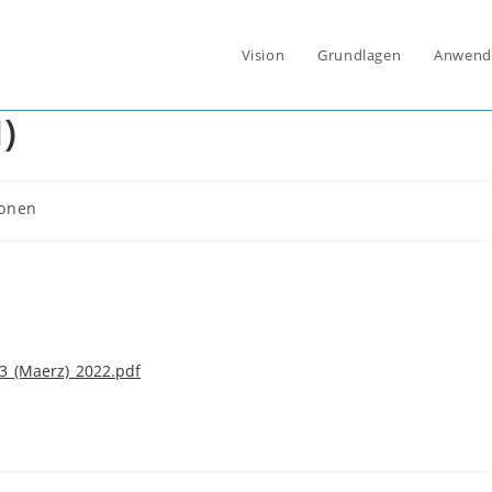
Vision
Grundlagen
Anwend
hema Software-defined
)
ionen
3_(Maerz)_2022.pdf