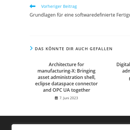
Weitere
Vorheriger Beitrag
Artikel
Grundlagen für eine softwaredefinierte Ferti
ansehen
DAS KÖNNTE DIR AUCH GEFALLEN
Architecture for
Digita
manufacturing-X: Bringing
adm
asset administration shell,
eclipse dataspace connector
and OPC UA together
7. Juni 2023