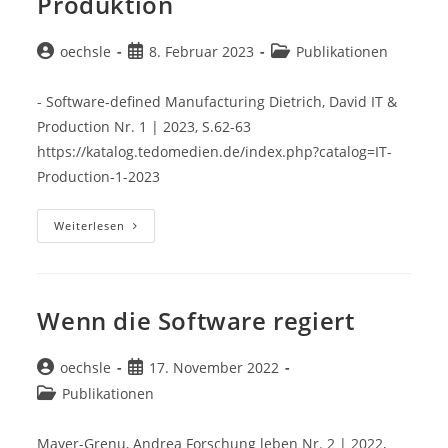
Produktion
Beitrags-
Beitrag
Beitrags-
oechsle
8. Februar 2023
Publikationen
Autor:
veröffentlicht:
Kategorie:
- Software-defined Manufacturing Dietrich, David IT &
Production Nr. 1 | 2023, S.62-63
https://katalog.tedomedien.de/index.php?catalog=IT-
Production-1-2023
Paradigma
Weiterlesen
Für
Die
Volatile
Produktion
Wenn die Software regiert
Beitrags-
Beitrag
oechsle
17. November 2022
Autor:
veröffentlicht:
Beitrags-
Publikationen
Kategorie:
Mayer-Grenu, Andrea Forschung leben Nr. 2 | 2022,