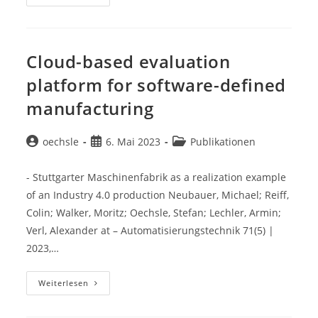
Defined
Manufacturing
Cloud-based evaluation
platform for software-defined
manufacturing
Beitrags-
Beitrag
Beitrags-
oechsle
6. Mai 2023
Publikationen
Autor:
veröffentlicht:
Kategorie:
- Stuttgarter Maschinenfabrik as a realization example
of an Industry 4.0 production Neubauer, Michael; Reiff,
Colin; Walker, Moritz; Oechsle, Stefan; Lechler, Armin;
Verl, Alexander at – Automatisierungstechnik 71(5) |
2023,…
Cloud-
Weiterlesen
Based
Evaluation
Platform