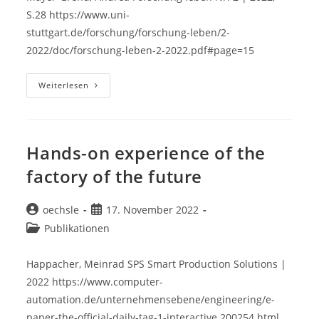
S.28 https://www.uni-
stuttgart.de/forschung/forschung-leben/2-
2022/doc/forschung-leben-2-2022.pdf#page=15
Wenn
Weiterlesen
Die
Software
Regiert
Hands-on experience of the
factory of the future
Beitrags-
Beitrag
oechsle
17. November 2022
Autor:
veröffentlicht:
Beitrags-
Publikationen
Kategorie:
Happacher, Meinrad SPS Smart Production Solutions |
2022 https://www.computer-
automation.de/unternehmensebene/engineering/e-
paper-the-official-daily-tag-1-interactive.200254.html