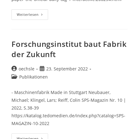
Hands-
Weiterlesen
On
Experience
Of
The
Factory
Of
Forschungsinstitut baut Fabrik
The
Future
der Zukunft
Beitrags-
Beitrag
oechsle
23. September 2022
Autor:
veröffentlicht:
Beitrags-
Publikationen
Kategorie:
- Maschinenfabrik Made in Stuttgart Neubauer,
Michael; Klingel, Lars; Reiff, Colin SPS-Magazin Nr. 10 |
2022, S.38-39
https://katalog.tedomedien.de/index.php?catalog=SPS-
MAGAZIN-10-2022
Forschungsinstitut
Weiterlesen