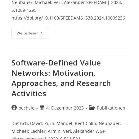
Neubauer, Michael; Verl, Alexander SPEEDAM | 2024,
S.1289-1295
https://doi.org/10.1109/SPEEDAM61530.2024.10609236
Software-
Weiterlesen
Defined
Manufacturing:
Reference
Architecture
Software-Defined Value
Networks: Motivation,
Approaches, and Research
Activities
Beitrags-
Beitrag
Beitrags-
oechsle
4. Dezember 2023
Publikationen
Autor:
veröffentlicht:
Kategorie:
Dietrich, David; Zürn, Manuel; Reiff Colin; Neubauer,
Michael; Lechler, Armin; Verl, Alexander WGP-
Jahreskongress | 2023, S.514-524