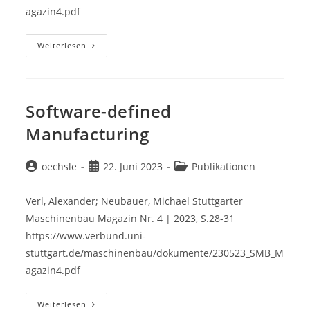
agazin4.pdf
Software-
Weiterlesen
Defined
Manufacturing
Für
Die
Fahrzeug-
Und
Software-defined
Zulieferindustrie
Manufacturing
Beitrags-
Beitrag
Beitrags-
oechsle
22. Juni 2023
Publikationen
Autor:
veröffentlicht:
Kategorie:
Verl, Alexander; Neubauer, Michael Stuttgarter
Maschinenbau Magazin Nr. 4 | 2023, S.28-31
https://www.verbund.uni-
stuttgart.de/maschinenbau/dokumente/230523_SMB_M
agazin4.pdf
Software-
Weiterlesen