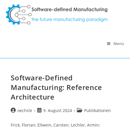
Zum
Inhalt
springen
Menü
Software-Defined
Manufacturing: Reference
Architecture
Beitrags-
Beitrag
Beitrags-
oechsle
9. August 2024
Publikationen
Autor:
veröffentlicht:
Kategorie:
Frick, Florian; Ellwein, Carsten; Lechler, Armin;