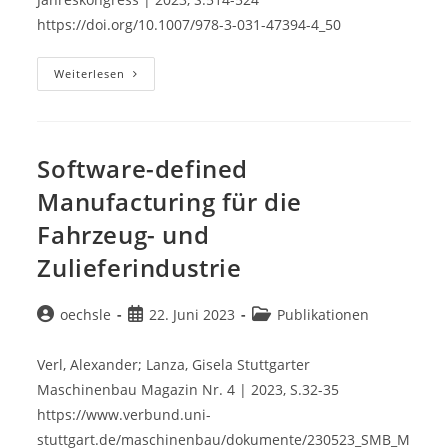
https://doi.org/10.1007/978-3-031-47394-4_50
Software-
Weiterlesen
Defined
Value
Networks:
Motivation,
Approaches,
And
Software-defined
Research
Activities
Manufacturing für die
Fahrzeug- und
Zulieferindustrie
Beitrags-
Beitrag
Beitrags-
oechsle
22. Juni 2023
Publikationen
Autor:
veröffentlicht:
Kategorie:
Verl, Alexander; Lanza, Gisela Stuttgarter
Maschinenbau Magazin Nr. 4 | 2023, S.32-35
https://www.verbund.uni-
stuttgart.de/maschinenbau/dokumente/230523_SMB_M