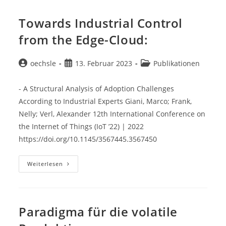
For
Software-
Defined
Towards Industrial Control
Manufacturing
from the Edge-Cloud:
Beitrags-
Beitrag
Beitrags-
oechsle
13. Februar 2023
Publikationen
Autor:
veröffentlicht:
Kategorie:
- A Structural Analysis of Adoption Challenges
According to Industrial Experts Giani, Marco; Frank,
Nelly; Verl, Alexander 12th International Conference on
the Internet of Things (IoT ’22) | 2022
https://doi.org/10.1145/3567445.3567450
Towards
Weiterlesen
Industrial
Control
From
The
Edge-
Cloud:
Paradigma für die volatile