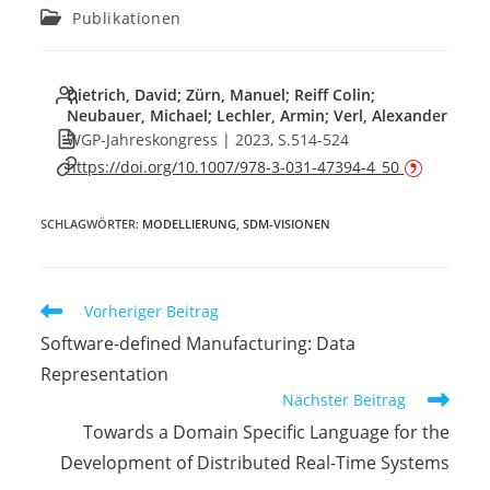
Autor:
veröffentlicht:
Beitrags-
Publikationen
Kategorie:
Dietrich, David; Zürn, Manuel; Reiff Colin;
Neubauer, Michael; Lechler, Armin; Verl, Alexander
WGP-Jahreskongress | 2023, S.514-524
https://doi.org/10.1007/978-3-031-47394-4_50
SCHLAGWÖRTER
:
MODELLIERUNG
,
SDM-VISIONEN
Weitere
Vorheriger Beitrag
Artikel
Software-defined Manufacturing: Data
ansehen
Representation
Nächster Beitrag
Towards a Domain Specific Language for the
Development of Distributed Real-Time Systems