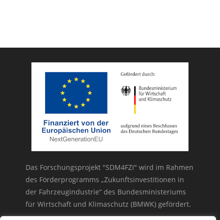
Das Forschungsprojekt "SDM4FZI" wird im Rahmen
des Förderprogramms „Zukunftsinvestitionen in
der Fahrzeugindustrie“ des Bundesministeriums
für Wirtschaft und Klimaschutz (BMWK) gefördert.