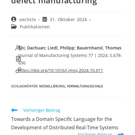
defect manufacturing
Beitrags-
Beitrag
oechsle
31. Oktober 2024
Autor:
veröffentlicht:
Beitrags-
Publikationen
Kategorie:
Shi, Dachuan; Liedl, Philipp; Bauernhansl, Thomas
Journal of Manufacturing Systems 77 | 2024, S.678-
696
https://doi.org/10.1016
/j.jmsy.2024.10.011
SCHLAGWÖRTER
:
MODELLIERUNG
,
VERWALTUNGSSCHALE
Weitere
Vorheriger Beitrag
Artikel
Towards a Domain Specific Language for the
ansehen
Development of Distributed Real-Time Systems
Nächster Beitrag