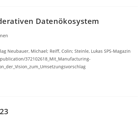
öderativen Datenökosystem
onen
ag Neubauer, Michael; Reiff, Colin; Steinle, Lukas SPS-Magazin
t/publication/372102618_Mit_Manufacturing-
Von_der_Vision_zum_Umsetzungsvorschlag
023