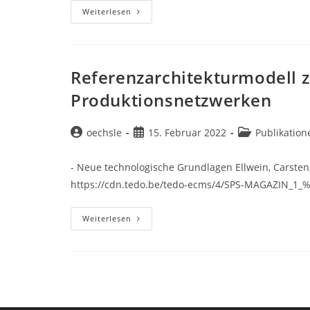
Referenzarchitektur
Weiterlesen
Für
Maschinen
Und
Fertigungsprozesse
Referenzarchitekturmodell z
Produktionsnetzwerken
Beitrags-
Beitrag
Beitrags-
oechsle
15. Februar 2022
Publikation
Autor:
veröffentlicht:
Kategorie:
- Neue technologische Grundlagen Ellwein, Carsten
https://cdn.tedo.be/tedo-ecms/4/SPS-MAGAZIN_1_
Referenzarchitekturmodell
Weiterlesen
Zur
Digitalisierung
Von
Produktionsnetzwerken