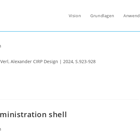
Vision
Grundlagen
Anwend
lchain using Skill-based Digital
n
 Verl, Alexander CIRP Design | 2024, S.923-928
ministration shell
n