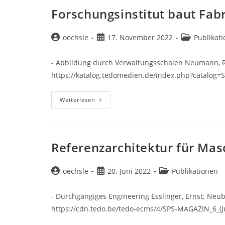
Asset
Administration
Forschungsinstitut baut Fab
Shell,
Eclipse
Dataspace
Connector
Beitrags-
Beitrag
Beitrags-
oechsle
17. November 2022
Publikat
And
Autor:
veröffentlicht:
Kategorie:
OPC
UA
- Abbildung durch Verwaltungsschalen Neumann, Re
Together
https://katalog.tedomedien.de/index.php?catalog
Forschungsinstitut
Weiterlesen
Baut
Fabrik
Der
Zukunft
Referenzarchitektur für Mas
Beitrags-
Beitrag
Beitrags-
oechsle
20. Juni 2022
Publikationen
Autor:
veröffentlicht:
Kategorie:
- Durchgängiges Engineering Esslinger, Ernst; Neub
https://cdn.tedo.be/tedo-ecms/4/SPS-MAGAZIN_6_(J