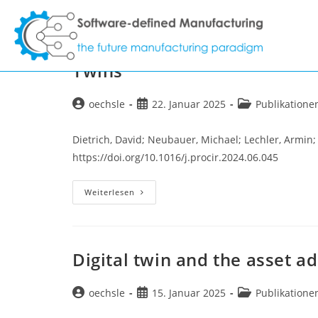
Zum
Inhalt
Automated Manufacturing Too
springen
Twins
Beitrags-
Beitrag
Beitrags-
oechsle
22. Januar 2025
Publikatione
Autor:
veröffentlicht:
Kategorie:
Dietrich, David; Neubauer, Michael; Lechler, Armin;
https://doi.org/10.1016/j.procir.2024.06.045
Automated
Weiterlesen
Manufacturing
Toolchain
Using
Skill-
Based
Digital
Digital twin and the asset ad
Twins
Beitrags-
Beitrag
Beitrags-
oechsle
15. Januar 2025
Publikatione
Autor:
veröffentlicht:
Kategorie: