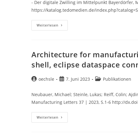
- Der digitale Zwilling im Mittelpunkt Bayerdörfer,
https://katalog.tedomedien.de/index.php?catalog
Stuttgart
Weiterlesen
Innovationstage
2023
Architecture for manufacturi
shell, eclipse dataspace co
Beitrags-
Beitrag
Beitrags-
oechsle
7. Juni 2023
Publikationen
Autor:
veröffentlicht:
Kategorie:
Neubauer, Michael; Steinle, Lukas; Reiff, Colin; Ajdi
Manufacturing Letters 37 | 2023, S.1-6 http://dx.do
Architecture
Weiterlesen
For
Manufacturing-
X:
Bringing