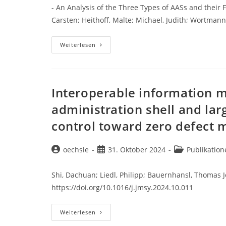
- An Analysis of the Three Types of AASs and their Fe
Carsten; Heithoff, Malte; Michael, Judith; Wortma
Digital
Weiterlesen
Twin
And
The
Asset
Administration
Shell
Interoperable information m
administration shell and lar
control toward zero defect 
Beitrags-
Beitrag
Beitrags-
oechsle
31. Oktober 2024
Publikation
Autor:
veröffentlicht:
Kategorie:
Shi, Dachuan; Liedl, Philipp; Bauernhansl, Thomas 
https://doi.org/10.1016/j.jmsy.2024.10.011
Interoperable
Weiterlesen
Information