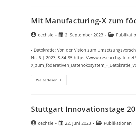
Modelling
Leveraging
Asset
Administration
Shell
Mit Manufacturing-X zum f
And
Large
Language
Model
Beitrags-
Beitrag
Beitrags-
oechsle
2. September 2023
Publikati
For
Autor:
veröffentlicht:
Kategorie:
Quality
Control
- Datokratie: Von der Vision zum Umsetzungsvorschl
Toward
Zero
Nr. 6 | 2023, S.84-85 https://www.researchgate.ne
Defect
Manufacturing
X_zum_foderativen_Datenokosystem_-_Datokratie_
Mit
Weiterlesen
Manufacturing-
X
Zum
Föderativen
Datenökosystem
Stuttgart Innovationstage 2
Beitrags-
Beitrag
Beitrags-
oechsle
22. Juni 2023
Publikationen
Autor:
veröffentlicht:
Kategorie: