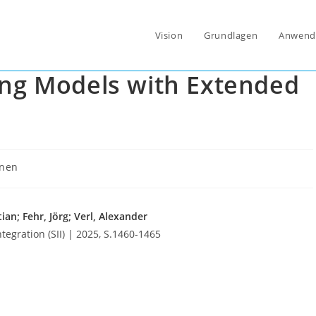
Vision
Grundlagen
Anwend
Energy Simulation using
ing Models with Extended
onen
tian; Fehr, Jörg; Verl, Alexander
egration (SII) | 2025, S.1460-1465