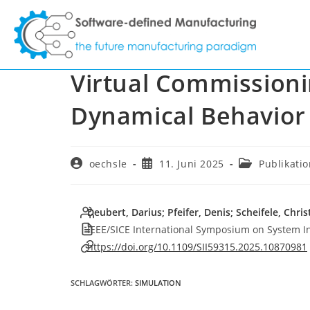
Zum
Inhalt
Offline and Online 
springen
Virtual Commission
Dynamical Behavior
Beitrags-
Beitrag
Beitrags-
oechsle
11. Juni 2025
Publikati
Autor:
veröffentlicht:
Kategorie:
Deubert, Darius; Pfeifer, Denis; Scheifele, Chris
IEEE/SICE International Symposium on System Int
https://doi.org/10.1109/SII59315.2025.10870981
SCHLAGWÖRTER
:
SIMULATION